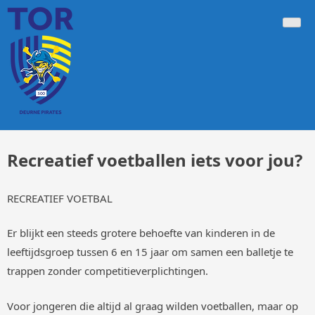
Doorgaan
Tor Deurne Pirates 500
Voetbalclub 500 Deurne-Antwerpen
naar
inhoud
Recreatief voetballen iets voor jou?
RECREATIEF VOETBAL
Er blijkt een steeds grotere behoefte van kinderen in de
leeftijdsgroep tussen 6 en 15 jaar om samen een balletje te
trappen zonder competitieverplichtingen.
Voor jongeren die altijd al graag wilden voetballen, maar op