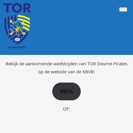
Doorgaan
Tor Deurne Pirates 500
Voetbalclub 500 Deurne-Antwerpen
naar
inhoud
Bekijk de aankomende wedstrijden van TOR Deurne Pirates
op de website van de KBVB:
RBFA
OF: