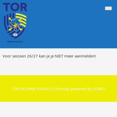
Doorgaan
Tor Deurne Pirates 500
Voetbalclub 500 Deurne-Antwerpen
naar
inhoud
Voor seizoen 26/27 kan je je NIET meer aanmelden!
TOR DEURNE PIRATES | Proudly powered by NIBRIT